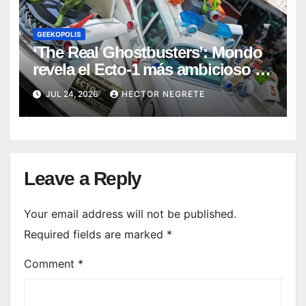
GEEKOPOLIS
‘The Real Ghostbusters’: Mondo
revela el Ecto-1 más ambicioso de
su colección
JUL 24, 2026
HECTOR NEGRETE
Leave a Reply
Your email address will not be published.
Required fields are marked
*
Comment
*