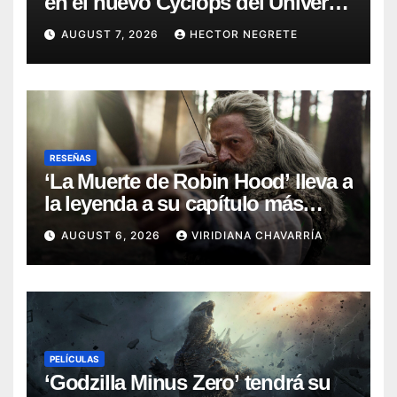
en el nuevo Cyclops del Universo
Marvel
AUGUST 7, 2026
HECTOR NEGRETE
RESEÑAS
‘La Muerte de Robin Hood’ lleva a
la leyenda a su capítulo más
oscuro (Reseña)
AUGUST 6, 2026
VIRIDIANA CHAVARRÍA
PELÍCULAS
‘Godzilla Minus Zero’ tendrá su