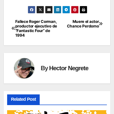
Fallece Roger Corman,
Muere el actor
Post
productor ejecutivo de
Chance Perdomo
“Fantastic Four” de
navigation
1994
By
Hector Negrete
Related Post