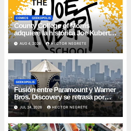
COMICS
GEEKOPOLIS
County College of Morris
adquiere la histórica Joe Kubert
School
AUG 4, 2026
HECTOR NEGRETE
GEEKOPOLIS
Fusión entre Paramount y Warner
Bros. Discovery se retrasa por
batalla legal antimonopolio
JUL 24, 2026
HECTOR NEGRETE