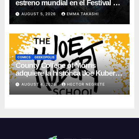
estreno mundial en el Festival de
Cine de Nueva York
AUGUST 5, 2026
EMMA TAKASHI
COMICS
GEEKOPOLIS
County College of Morris
adquiere la histórica Joe Kubert
School
AUGUST 4, 2026
HECTOR NEGRETE