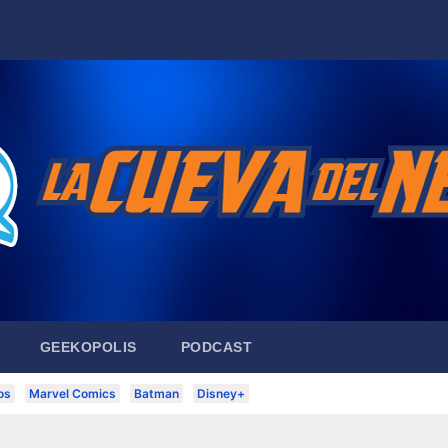
GEEKOPOLIS
PODCAST
os
Marvel Comics
Batman
Disney+