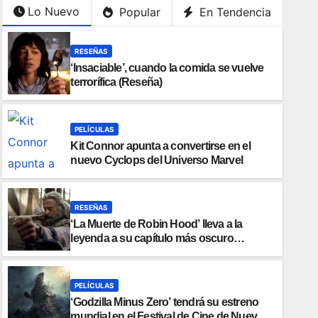
Lo Nuevo
Popular
En Tendencia
RESEÑAS
‘Insaciable’, cuando la comida se vuelve
terrorífica (Reseña)
PELÍCULAS
Kit Connor apunta a convertirse en el
nuevo Cyclops del Universo Marvel
RESEÑAS
‘La Muerte de Robin Hood’ lleva a la
leyenda a su capítulo más oscuro
(Reseña)
PELÍCULAS
‘Godzilla Minus Zero’ tendrá su estreno
mundial en el Festival de Cine de Nueva