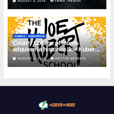
AUGUST 5, 2026
EMMA TAKASHI
COMICS
GEEKOPOLIS
County College of Morris
adquiere la histórica Joe Kubert
School
AUGUST 4, 2026
HECTOR NEGRETE