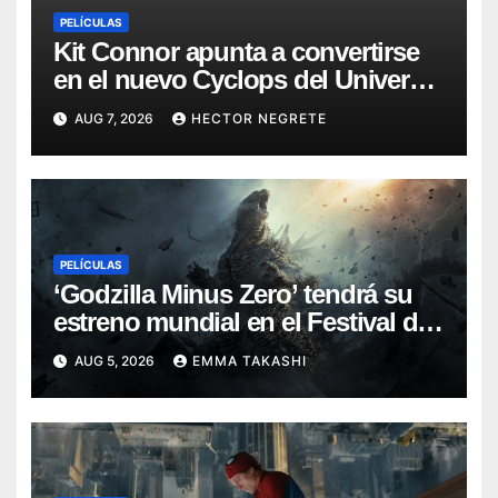
PELÍCULAS
Kit Connor apunta a convertirse
en el nuevo Cyclops del Universo
Marvel
AUG 7, 2026
HECTOR NEGRETE
PELÍCULAS
‘Godzilla Minus Zero’ tendrá su
estreno mundial en el Festival de
Cine de Nueva York
AUG 5, 2026
EMMA TAKASHI