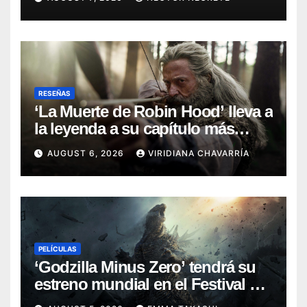
RESEÑAS
‘La Muerte de Robin Hood’ lleva a
la leyenda a su capítulo más
oscuro (Reseña)
AUGUST 6, 2026
VIRIDIANA CHAVARRÍA
PELÍCULAS
‘Godzilla Minus Zero’ tendrá su
estreno mundial en el Festival de
Cine de Nueva York