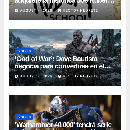
adquiere la histórica Joe Kubert
School
AUGUST 4, 2026
HECTOR NEGRETE
TV SERIES
‘God of War’: Dave Bautista
negocia para convertirse en el
nuevo Kratos de la serie de
AUGUST 4, 2026
HECTOR NEGRETE
Amazon
TV SERIES
‘Warhammer 40,000’ tendrá serie