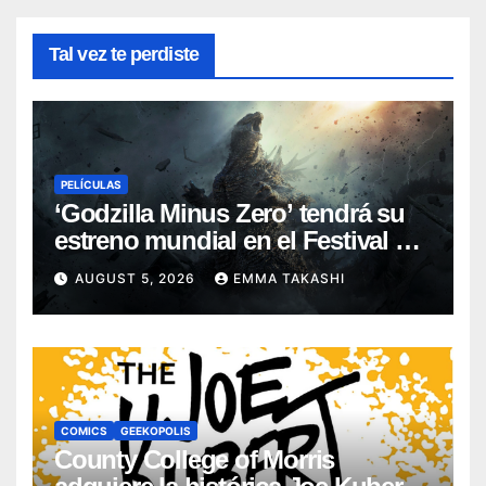
Tal vez te perdiste
PELÍCULAS
‘Godzilla Minus Zero’ tendrá su
estreno mundial en el Festival de
Cine de Nueva York
AUGUST 5, 2026
EMMA TAKASHI
COMICS
GEEKOPOLIS
County College of Morris