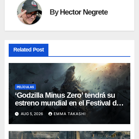
By
Hector Negrete
Related Post
PELÍCULAS
‘Godzilla Minus Zero’ tendrá su
estreno mundial en el Festival de
Cine de Nueva York
AUG 5, 2026
EMMA TAKASHI