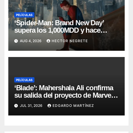
PELÍCULAS
‘Spider-Man: Brand New Day’
supera los 1,000MDD y hace
historia en taquilla
AUG 4, 2026
HECTOR NEGRETE
PELÍCULAS
‘Blade’: Mahershala Ali confirma
su salida del proyecto de Marvel
Studios
JUL 31, 2026
EDGARDO MARTÍNEZ