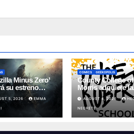
AS
COMICS
GEEKOPOLIS
zilla Minus Zero’
County College of
rá su estreno
Morris adquiere la
al en el Festival
histórica Joe Kube
ST 5, 2026
EMMA
AUGUST 4, 2026
HE
ine de Nueva York
School
I
NEGRETE