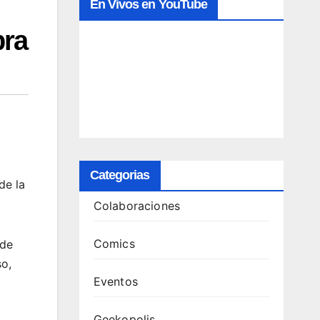
En Vivos en YouTube
bra
Categorias
de la
Colaboraciones
Comics
 de
so,
Eventos
Geekopolis