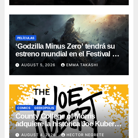
PELÍCULAS
‘Godzilla Minus Zero’ tendrá su
estreno mundial en el Festival de
Cine de Nueva York
AUGUST 5, 2026
EMMA TAKASHI
COMICS
GEEKOPOLIS
County College of Morris
adquiere la histórica Joe Kubert
School
AUGUST 4, 2026
HECTOR NEGRETE