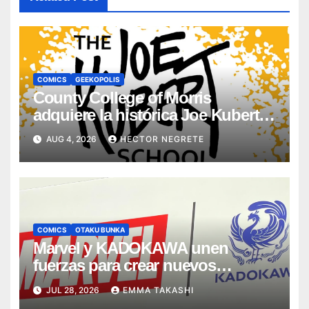
COMICS
GEEKOPOLIS
County College of Morris
adquiere la histórica Joe Kubert
School
AUG 4, 2026
HECTOR NEGRETE
COMICS
OTAKU BUNKA
Marvel y KADOKAWA unen
fuerzas para crear nuevos
mangas de superhéroes
JUL 28, 2026
EMMA TAKASHI