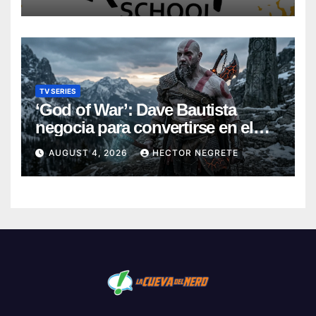
TV SERIES
‘God of War’: Dave Bautista
negocia para convertirse en el
nuevo Kratos de la serie de
AUGUST 4, 2026
HECTOR NEGRETE
Amazon