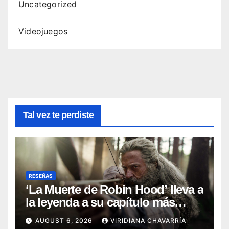
Uncategorized
Videojuegos
Tal vez te perdiste
RESEÑAS
‘La Muerte de Robin Hood’ lleva a
la leyenda a su capítulo más
oscuro (Reseña)
AUGUST 6, 2026
VIRIDIANA CHAVARRÍA