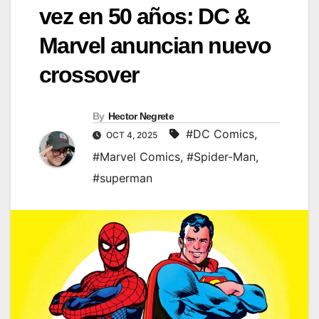
vez en 50 años: DC &
Marvel anuncian nuevo
crossover
By
Hector Negrete
#DC Comics
,
OCT 4, 2025
#Marvel Comics
,
#Spider-Man
,
#superman