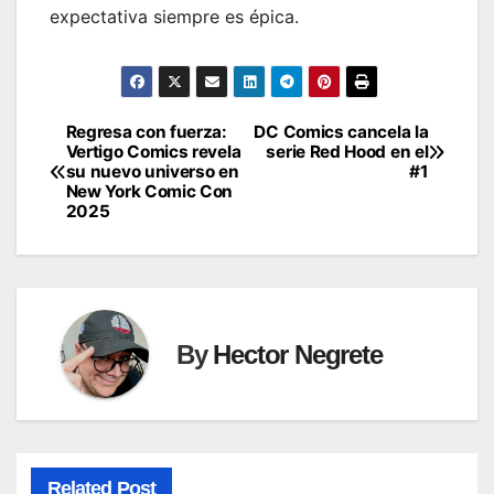
expectativa siempre es épica.
Regresa con fuerza:
DC Comics cancela la
Post
Vertigo Comics revela
serie Red Hood en el
su nuevo universo en
#1
navigation
New York Comic Con
2025
By
Hector Negrete
Related Post