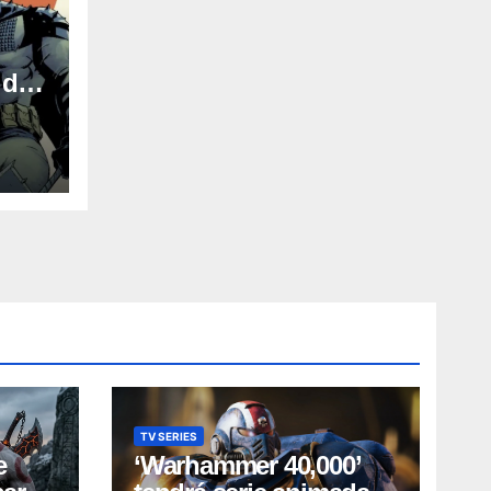
 dos
en
TV SERIES
e
‘Warhammer 40,000’