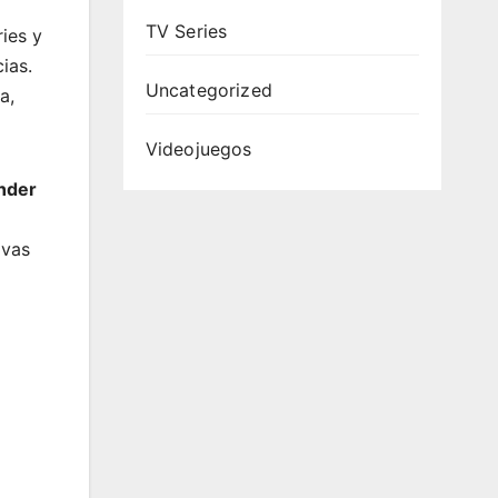
TV Series
ies y
ias.
Uncategorized
a,
Videojuegos
nder
ivas