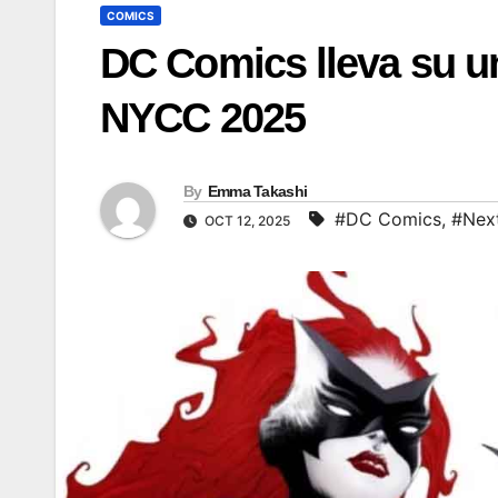
COMICS
DC Comics lleva su un
NYCC 2025
By
Emma Takashi
#DC Comics
,
#Next
OCT 12, 2025