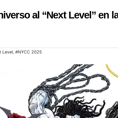
iverso al “Next Level” en l
 Level
,
#NYCC 2025