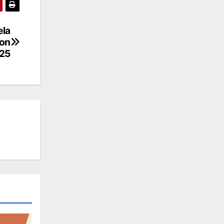
ela
Con
25