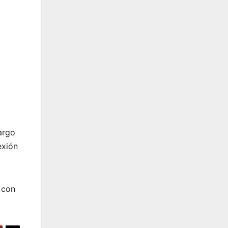
argo
exión
 con