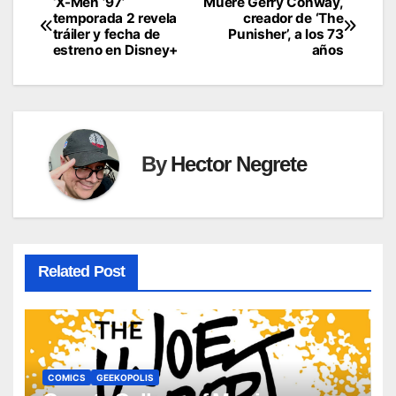
‘X-Men ’97’
Muere Gerry Conway,
Post
temporada 2 revela
creador de ‘The
tráiler y fecha de
Punisher’, a los 73
navigation
estreno en Disney+
años
By
Hector Negrete
Related Post
COMICS
GEEKOPOLIS