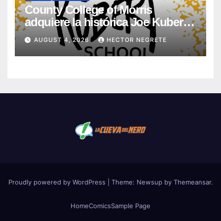
County College of Morris
adquiere la histórica Joe Kubert
School
AUGUST 4, 2026
HECTOR NEGRETE
Proudly powered by WordPress
|
Theme:
Newsup
by
Themeansar
.
Home
Comics
Sample Page