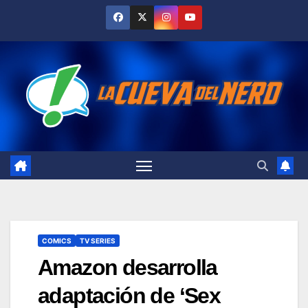
Skip
to
content
COMICS
TV SERIES
Amazon desarrolla
adaptación de ‘Sex