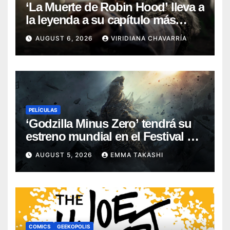
‘La Muerte de Robin Hood’ lleva a
la leyenda a su capítulo más
oscuro (Reseña)
AUGUST 6, 2026
VIRIDIANA CHAVARRÍA
PELÍCULAS
‘Godzilla Minus Zero’ tendrá su
estreno mundial en el Festival de
Cine de Nueva York
AUGUST 5, 2026
EMMA TAKASHI
COMICS
GEEKOPOLIS