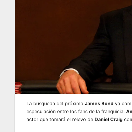
La búsqueda del próximo
James Bond
ya come
especulación entre los fans de la franquicia,
Am
actor que tomará el relevo de
Daniel Craig
com