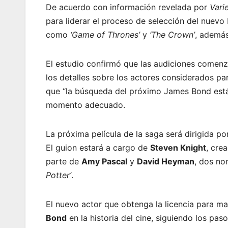
De acuerdo con información revelada por
Vari
para liderar el proceso de selección del nuevo 
como
‘Game of Thrones’
y
‘The Crown’
, además
El estudio confirmó que las audiciones comen
los detalles sobre los actores considerados p
que “la búsqueda del próximo James Bond está
momento adecuado.
La próxima película de la saga será dirigida p
El guion estará a cargo de
Steven Knight
, cre
parte de
Amy Pascal
y
David Heyman
, dos no
Potter’
.
El nuevo actor que obtenga la licencia para mat
Bond
en la historia del cine, siguiendo los pas