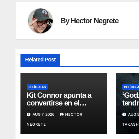
By
Hector Negrete
Related Post
PELÍCULAS
PELÍCUL
Kit Connor apunta a
‘Godz
convertirse en el
tendr
nuevo Cyclops del
mundi
AUG 7, 2026
HECTOR
AUG 5
Universo Marvel
de C
NEGRETE
TAKASH