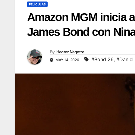
PELÍCULAS
Amazon MGM inicia au
James Bond con Nina G
By
Hector Negrete
#Bond 26
,
#Daniel
MAY 14, 2026