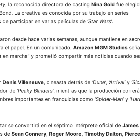
ety
, la reconocida directora de casting
Nina Gold
fue elegid
Bond. La creativa es conocida por su trabajo en series
 de participar en varias películas de
‘Star Wars’
.
zaron desde hace varias semanas, aunque mantiene en secr
ara el papel. En un comunicado,
Amazon MGM Studios
seña
 en marcha” y prometió compartir más noticias cuando sea
or
Denis Villeneuve
, cineasta detrás de
‘Dune’
,
‘Arrival’
y
‘Sic
ador de
‘Peaky Blinders’
, mientras que la producción correrá
mbres importantes en franquicias como
‘Spider-Man’
y
‘Har
ar se convertirá en el séptimo intérprete oficial de
James
os de
Sean Connery
,
Roger Moore
,
Timothy Dalton
,
Pierc