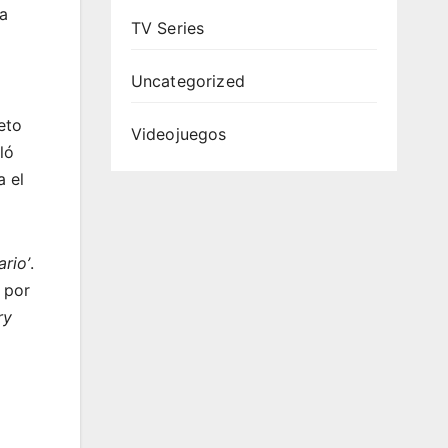
a
TV Series
Uncategorized
eto
Videojuegos
ló
 el
ario’
.
 por
ry
e