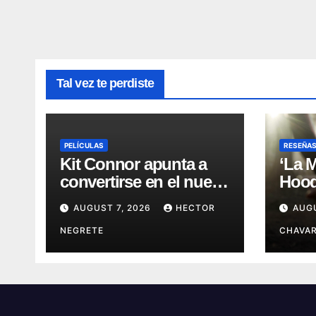
Tal vez te perdiste
PELÍCULAS
RESEÑA
Kit Connor apunta a
‘La 
convertirse en el nuevo
Hood’
Cyclops del Universo
leye
AUGUST 7, 2026
HECTOR
AUG
Marvel
más 
NEGRETE
CHAVAR