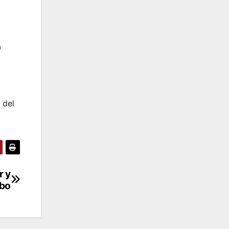
a
 del
r y
mbo