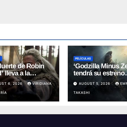
S
PELÍCULAS
Muerte de Robin
‘Godzilla Minus Ze
 lleva a la
tendrá su estreno
nda a su capítulo
mundial en el Fest
UST 6, 2026
VIRIDIANA
AUGUST 5, 2026
EM
oscuro (Reseña)
de Cine de Nueva 
RÍA
TAKASHI