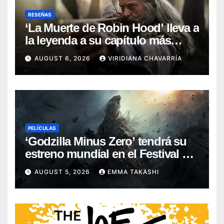
RESEÑAS
‘La Muerte de Robin Hood’ lleva a
la leyenda a su capítulo más
oscuro (Reseña)
AUGUST 6, 2026
VIRIDIANA CHAVARRÍA
PELÍCULAS
‘Godzilla Minus Zero’ tendrá su
estreno mundial en el Festival de
Cine de Nueva York
AUGUST 5, 2026
EMMA TAKASHI