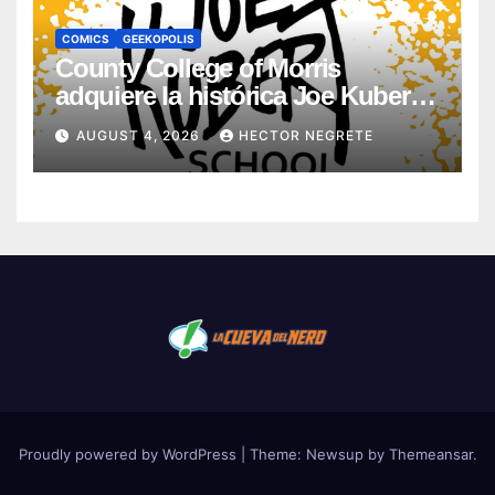
COMICS
GEEKOPOLIS
County College of Morris
adquiere la histórica Joe Kubert
School
AUGUST 4, 2026
HECTOR NEGRETE
Proudly powered by WordPress
|
Theme:
Newsup
by
Themeansar
.