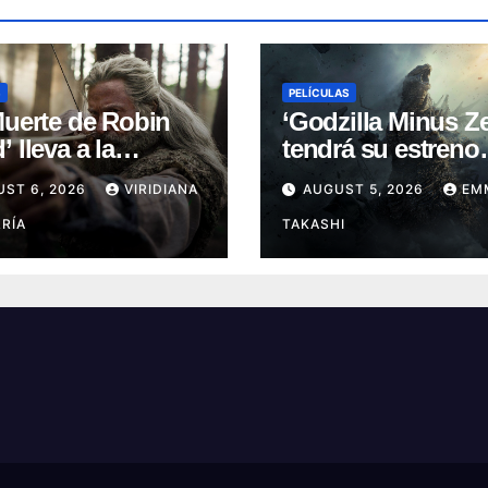
S
PELÍCULAS
Muerte de Robin
‘Godzilla Minus Ze
 lleva a la
tendrá su estreno
nda a su capítulo
mundial en el Fest
UST 6, 2026
VIRIDIANA
AUGUST 5, 2026
EM
oscuro (Reseña)
de Cine de Nueva 
RÍA
TAKASHI