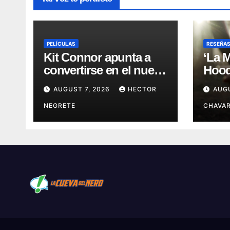
PELÍCULAS
RESEÑA
Kit Connor apunta a
‘La 
convertirse en el nuevo
Hood’
Cyclops del Universo
leye
AUGUST 7, 2026
HECTOR
AUG
Marvel
más 
NEGRETE
CHAVAR