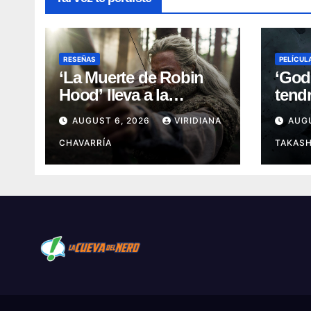
RESEÑAS
PELÍCUL
‘La Muerte de Robin
‘God
Hood’ lleva a la
tend
leyenda a su capítulo
mundi
AUGUST 6, 2026
VIRIDIANA
AUGU
más oscuro (Reseña)
de C
CHAVARRÍA
TAKASH