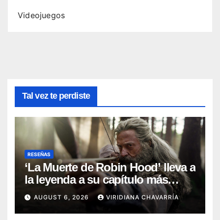
Videojuegos
Tal vez te perdiste
RESEÑAS
‘La Muerte de Robin Hood’ lleva a
la leyenda a su capítulo más
oscuro (Reseña)
AUGUST 6, 2026
VIRIDIANA CHAVARRÍA