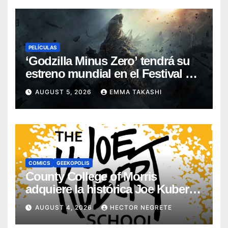
PELÍCULAS
‘Godzilla Minus Zero’ tendrá su
estreno mundial en el Festival de
Cine de Nueva York
AUGUST 5, 2026
EMMA TAKASHI
COMICS
GEEKOPOLIS
County College of Morris
adquiere la histórica Joe Kubert
School
AUGUST 4, 2026
HECTOR NEGRETE