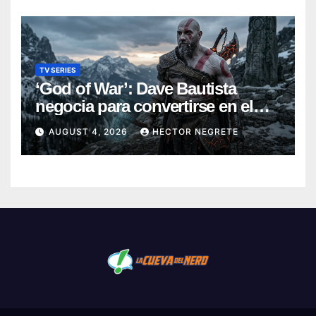
TV SERIES
‘God of War’: Dave Bautista
negocia para convertirse en el
nuevo Kratos de la serie de
AUGUST 4, 2026
HECTOR NEGRETE
Amazon