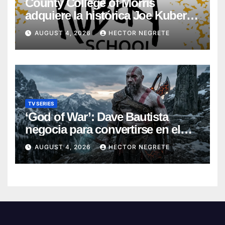
County College of Morris
adquiere la histórica Joe Kubert
School
AUGUST 4, 2026
HECTOR NEGRETE
TV SERIES
‘God of War’: Dave Bautista
negocia para convertirse en el
nuevo Kratos de la serie de
AUGUST 4, 2026
HECTOR NEGRETE
Amazon