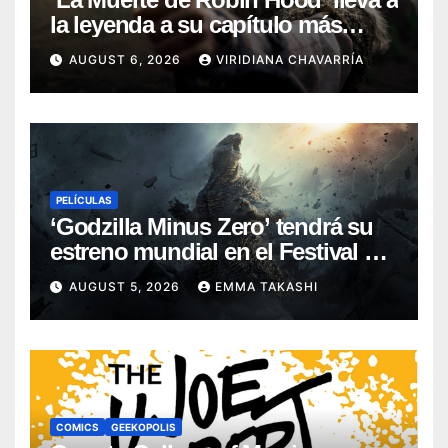
la leyenda a su capítulo más
oscuro (Reseña)
AUGUST 6, 2026
VIRIDIANA CHAVARRÍA
PELÍCULAS
‘Godzilla Minus Zero’ tendrá su
estreno mundial en el Festival de
Cine de Nueva York
AUGUST 5, 2026
EMMA TAKASHI
COMICS
GEEKOPOLIS