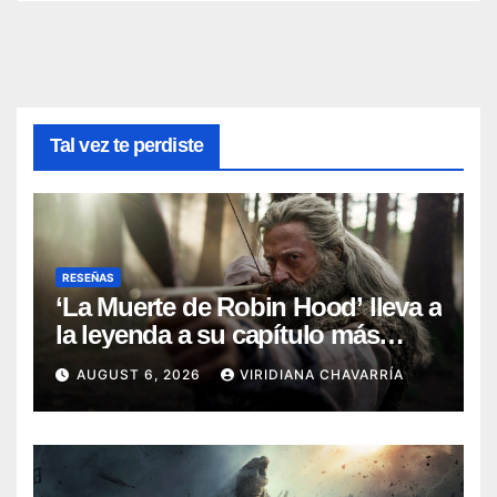
Tal vez te perdiste
RESEÑAS
‘La Muerte de Robin Hood’ lleva a
la leyenda a su capítulo más
oscuro (Reseña)
AUGUST 6, 2026
VIRIDIANA CHAVARRÍA