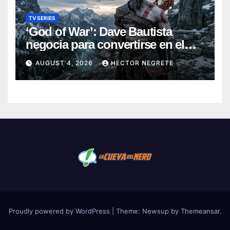
TV SERIES
‘God of War’: Dave Bautista
negocia para convertirse en el
nuevo Kratos de la serie de
AUGUST 4, 2026
HECTOR NEGRETE
Amazon
Proudly powered by WordPress
|
Theme:
Newsup
by
Themeansar
.