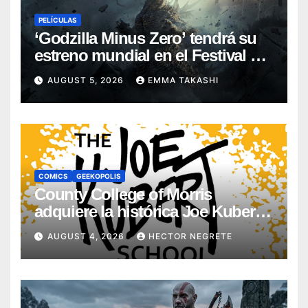
PELÍCULAS
‘Godzilla Minus Zero’ tendrá su
estreno mundial en el Festival de
Cine de Nueva York
AUGUST 5, 2026
EMMA TAKASHI
COMICS
GEEKOPOLIS
County College of Morris
adquiere la histórica Joe Kubert
School
AUGUST 4, 2026
HECTOR NEGRETE