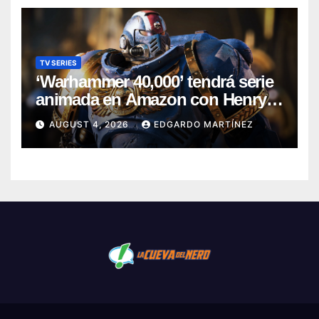
TV SERIES
‘Warhammer 40,000’ tendrá serie
animada en Amazon con Henry
Cavill como productor
AUGUST 4, 2026
EDGARDO MARTÍNEZ