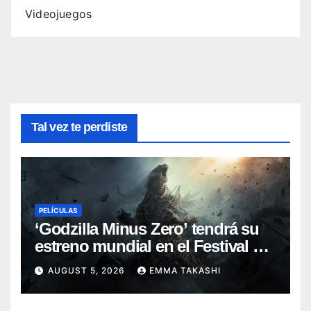
Videojuegos
Tal vez te perdiste
PELÍCULAS
‘Godzilla Minus Zero’ tendrá su
estreno mundial en el Festival de
Cine de Nueva York
AUGUST 5, 2026
EMMA TAKASHI