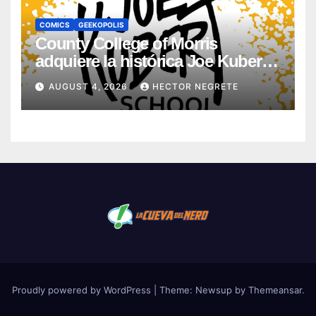
COMICS
GEEKOPOLIS
County College of Morris
adquiere la histórica Joe Kubert
School
AUGUST 4, 2026
HECTOR NEGRETE
Proudly powered by WordPress
|
Theme:
Newsup
by
Themeansar
.