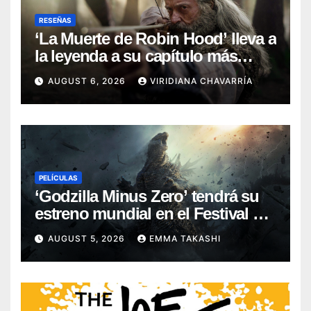
RESEÑAS
‘La Muerte de Robin Hood’ lleva a
la leyenda a su capítulo más
oscuro (Reseña)
AUGUST 6, 2026
VIRIDIANA CHAVARRÍA
PELÍCULAS
‘Godzilla Minus Zero’ tendrá su
estreno mundial en el Festival de
Cine de Nueva York
AUGUST 5, 2026
EMMA TAKASHI