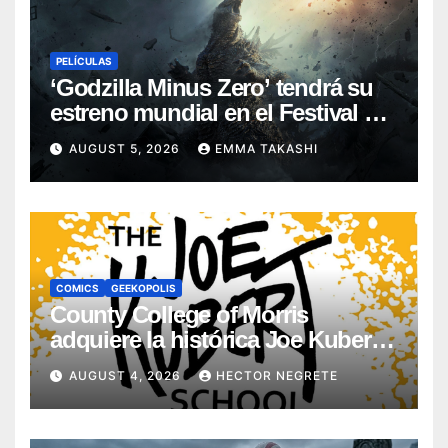
PELÍCULAS
‘Godzilla Minus Zero’ tendrá su
estreno mundial en el Festival de
Cine de Nueva York
AUGUST 5, 2026
EMMA TAKASHI
COMICS
GEEKOPOLIS
County College of Morris
adquiere la histórica Joe Kubert
School
AUGUST 4, 2026
HECTOR NEGRETE