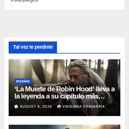
Tal vez te perdiste
RESEÑAS
‘La Muerte de Robin Hood’ lleva a
la leyenda a su capítulo más
oscuro (Reseña)
AUGUST 6, 2026
VIRIDIANA CHAVARRÍA