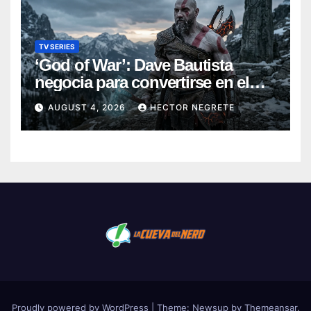
TV SERIES
‘God of War’: Dave Bautista
negocia para convertirse en el
nuevo Kratos de la serie de
AUGUST 4, 2026
HECTOR NEGRETE
Amazon
Proudly powered by WordPress
|
Theme:
Newsup
by
Themeansar
.