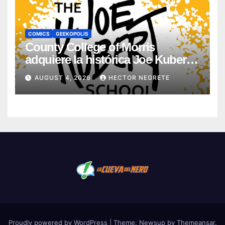
COMICS
GEEKOPOLIS
County College of Morris
adquiere la histórica Joe Kubert
School
AUGUST 4, 2026
HECTOR NEGRETE
Proudly powered by WordPress
|
Theme:
Newsup
by
Themeansar
.