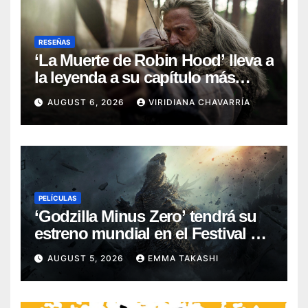
RESEÑAS
‘La Muerte de Robin Hood’ lleva a
la leyenda a su capítulo más
oscuro (Reseña)
AUGUST 6, 2026
VIRIDIANA CHAVARRÍA
PELÍCULAS
‘Godzilla Minus Zero’ tendrá su
estreno mundial en el Festival de
Cine de Nueva York
AUGUST 5, 2026
EMMA TAKASHI