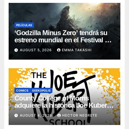
PELÍCULAS
‘Godzilla Minus Zero’ tendrá su
estreno mundial en el Festival de
Cine de Nueva York
AUGUST 5, 2026
EMMA TAKASHI
COMICS
GEEKOPOLIS
County College of Morris
adquiere la histórica Joe Kubert
School
AUGUST 4, 2026
HECTOR NEGRETE