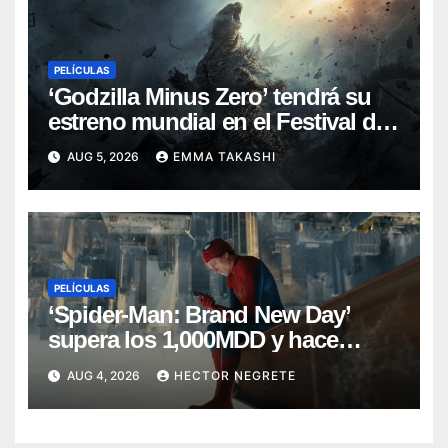
PELÍCULAS
‘Godzilla Minus Zero’ tendrá su
estreno mundial en el Festival de
Cine de Nueva York
AUG 5, 2026
EMMA TAKASHI
PELÍCULAS
‘Spider-Man: Brand New Day’
supera los 1,000MDD y hace
historia en taquilla
AUG 4, 2026
HECTOR NEGRETE