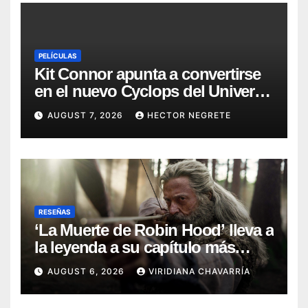
PELÍCULAS
Kit Connor apunta a convertirse
en el nuevo Cyclops del Universo
Marvel
AUGUST 7, 2026
HECTOR NEGRETE
RESEÑAS
‘La Muerte de Robin Hood’ lleva a
la leyenda a su capítulo más
oscuro (Reseña)
AUGUST 6, 2026
VIRIDIANA CHAVARRÍA