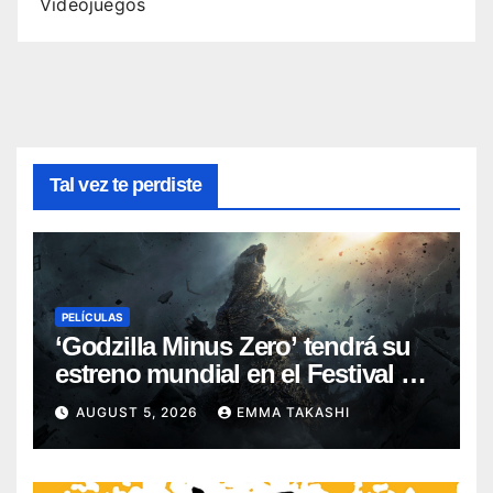
Videojuegos
Tal vez te perdiste
PELÍCULAS
‘Godzilla Minus Zero’ tendrá su
estreno mundial en el Festival de
Cine de Nueva York
AUGUST 5, 2026
EMMA TAKASHI