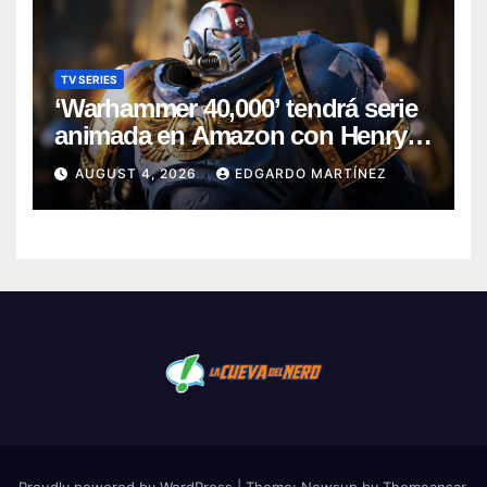
TV SERIES
‘Warhammer 40,000’ tendrá serie
animada en Amazon con Henry
Cavill como productor
AUGUST 4, 2026
EDGARDO MARTÍNEZ