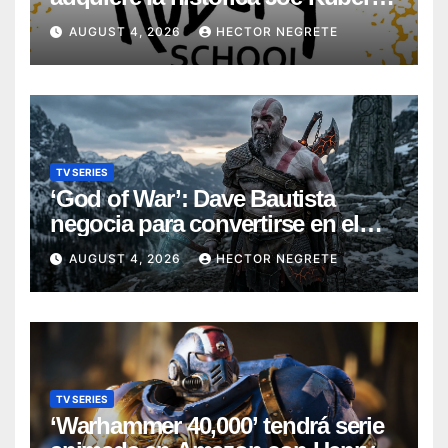
School
AUGUST 4, 2026
HECTOR NEGRETE
TV SERIES
‘God of War’: Dave Bautista
negocia para convertirse en el
nuevo Kratos de la serie de
AUGUST 4, 2026
HECTOR NEGRETE
Amazon
TV SERIES
‘Warhammer 40,000’ tendrá serie