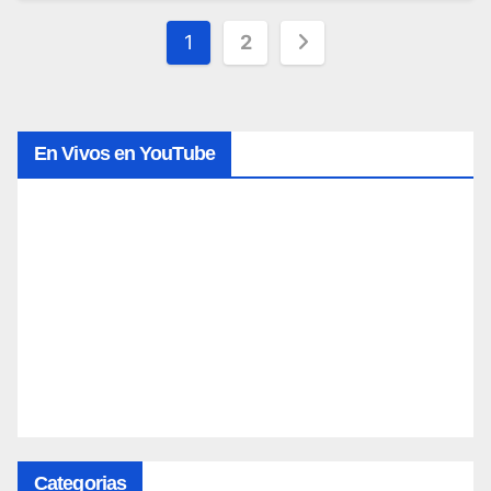
Posts
1
2
pagination
En Vivos en YouTube
Categorias