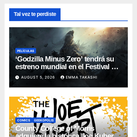
Tal vez te perdiste
PELÍCULAS
‘Godzilla Minus Zero’ tendrá su
estreno mundial en el Festival de
Cine de Nueva York
AUGUST 5, 2026
EMMA TAKASHI
COMICS
GEEKOPOLIS
County College of Morris
adquiere la histórica Joe Kubert