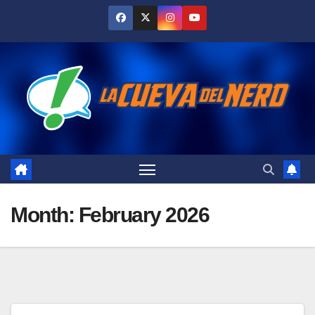
Skip
to
content
Month:
February 2026