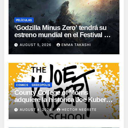
PELÍCULAS
‘Godzilla Minus Zero’ tendrá su
estreno mundial en el Festival de
Cine de Nueva York
AUGUST 5, 2026
EMMA TAKASHI
COMICS
GEEKOPOLIS
County College of Morris
adquiere la histórica Joe Kubert
School
AUGUST 4, 2026
HECTOR NEGRETE