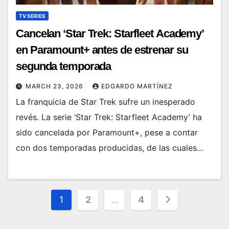
TV SERIES
Cancelan ‘Star Trek: Starfleet Academy’
en Paramount+ antes de estrenar su
segunda temporada
MARCH 23, 2026
EDGARDO MARTÍNEZ
La franquicia de Star Trek sufre un inesperado
revés. La serie ‘Star Trek: Starfleet Academy’ ha
sido cancelada por Paramount+, pese a contar
con dos temporadas producidas, de las cuales…
Posts
1
2
…
4
pagination