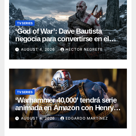
TV SERIES
‘God of War’: Dave Bautista
negocia para convertirse en el
nuevo Kratos de la serie de
AUGUST 4, 2026
HECTOR NEGRETE
Amazon
TV SERIES
‘Warhammer 40,000’ tendrá serie
animada en Amazon con Henry
Cavill como productor
AUGUST 4, 2026
EDGARDO MARTÍNEZ