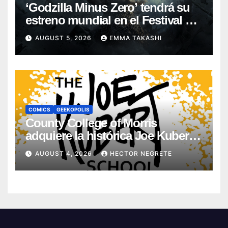
‘Godzilla Minus Zero’ tendrá su
estreno mundial en el Festival de
Cine de Nueva York
AUGUST 5, 2026
EMMA TAKASHI
COMICS
GEEKOPOLIS
County College of Morris
adquiere la histórica Joe Kubert
School
AUGUST 4, 2026
HECTOR NEGRETE