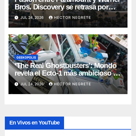
Bros. Discovery se retrasa por
batalla legal antimonopolio
JUL 24, 2026
HECTOR NEGRETE
GEEKOPOLIS
‘The Real Ghostbusters’: Mondo
revela el Ecto-1 más ambicioso de
su colección
JUL 24, 2026
HECTOR NEGRETE
En Vivos en YouTube