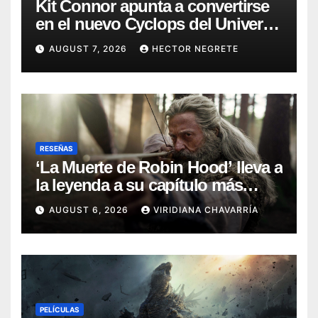
Kit Connor apunta a convertirse
en el nuevo Cyclops del Universo
Marvel
AUGUST 7, 2026
HECTOR NEGRETE
RESEÑAS
‘La Muerte de Robin Hood’ lleva a
la leyenda a su capítulo más
oscuro (Reseña)
AUGUST 6, 2026
VIRIDIANA CHAVARRÍA
PELÍCULAS