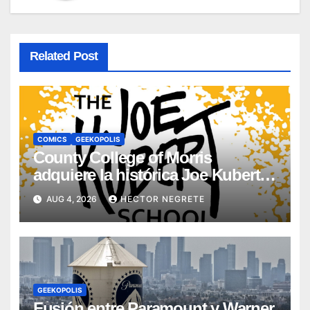
Related Post
COMICS
GEEKOPOLIS
County College of Morris
adquiere la histórica Joe Kubert
School
AUG 4, 2026
HECTOR NEGRETE
GEEKOPOLIS
Fusión entre Paramount y Warner