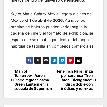
nuevos dentro del universo de
Nintendo
.
Super Mario Galaxy Movie
llegará a cines de
México el
1 de abril de 2026
. Aunque los
precios de boletos pueden variar según la
cadena de cine y el formato de exhibición, se
espera que se mantengan dentro del rango
habitual de taquilla en complejos comerciales.
‘Man of
Nine Inch Nails lanza
Post
Tomorrow’: Aaron
por sorpresa ‘Tron
Pierre regresa como
Ares: Divergence’,
navigation
Green Lantern en la
disco doble con
secuela de Superman
inéditos y remixes