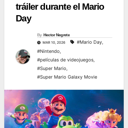
tráiler durante el Mario
Day
By
Hector Negrete
#Mario Day
,
MAR 10, 2026
#Nintendo
,
#películas de videojuegos
,
#Super Mario
,
#Super Mario Galaxy Movie