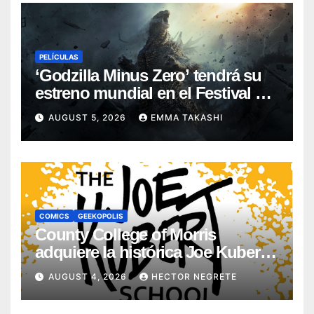
PELÍCULAS
‘Godzilla Minus Zero’ tendrá su
estreno mundial en el Festival de
Cine de Nueva York
AUGUST 5, 2026
EMMA TAKASHI
COMICS
GEEKOPOLIS
County College of Morris
adquiere la histórica Joe Kubert
School
AUGUST 4, 2026
HECTOR NEGRETE