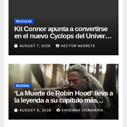
PELÍCULAS
Kit Connor apunta a convertirse
en el nuevo Cyclops del Universo
Marvel
AUGUST 7, 2026
HECTOR NEGRETE
RESEÑAS
‘La Muerte de Robin Hood’ lleva a
la leyenda a su capítulo más
oscuro (Reseña)
AUGUST 6, 2026
VIRIDIANA CHAVARRÍA