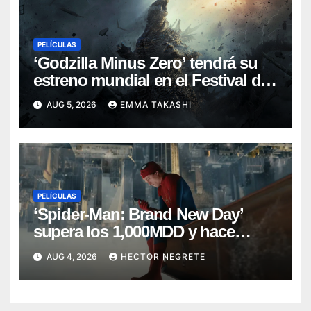
PELÍCULAS
‘Godzilla Minus Zero’ tendrá su
estreno mundial en el Festival de
Cine de Nueva York
AUG 5, 2026
EMMA TAKASHI
PELÍCULAS
‘Spider-Man: Brand New Day’
supera los 1,000MDD y hace
historia en taquilla
AUG 4, 2026
HECTOR NEGRETE