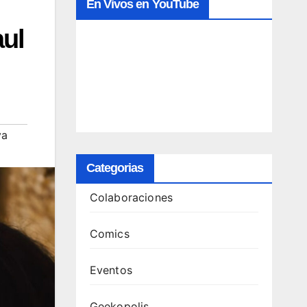
En Vivos en YouTube
aul
ya
Categorias
Colaboraciones
Comics
Eventos
Geekopolis