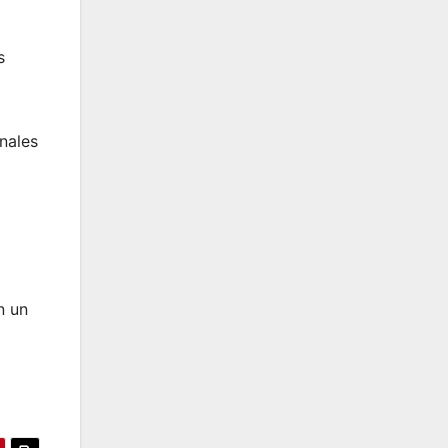
s
nales
n un