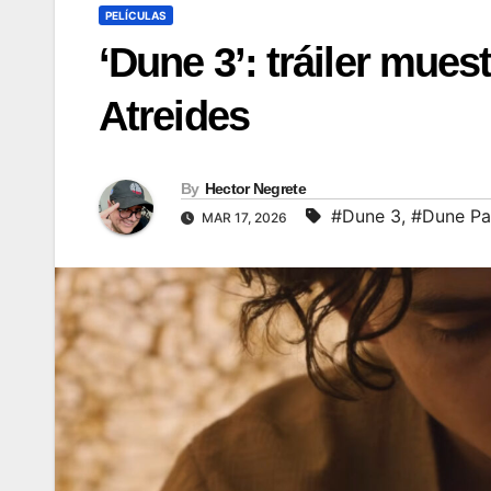
PELÍCULAS
‘Dune 3’: tráiler mues
Atreides
By
Hector Negrete
#Dune 3
,
#Dune Pa
MAR 17, 2026