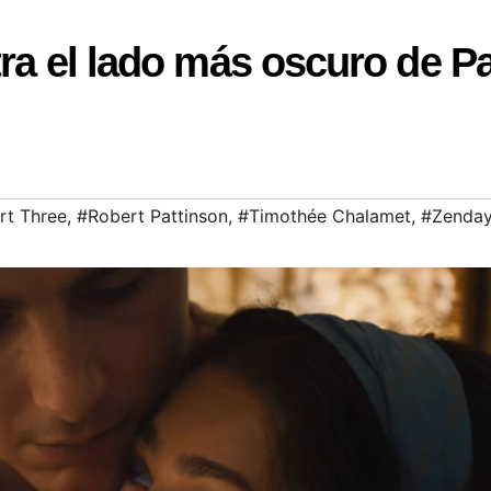
tra el lado más oscuro de P
rt Three
,
#Robert Pattinson
,
#Timothée Chalamet
,
#Zenda