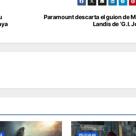
u
Paramount descarta el guion de 
aya
Landis de ‘G.I. J
AS
PELÍCULAS