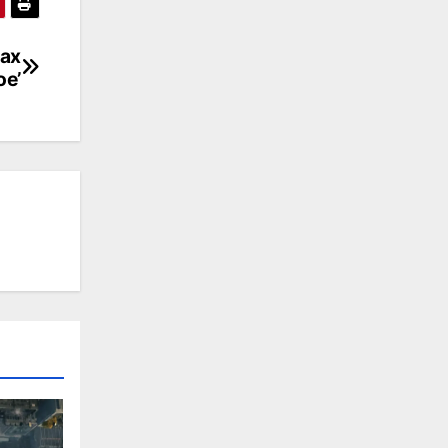
Max
oe’