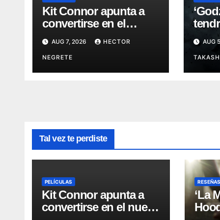
Kit Connor apunta a
‘Godz
convertirse en el
tendr
nuevo Cyclops del
mundi
AUG 7, 2026
HECTOR
AUG 5
Universo Marvel
de C
NEGRETE
TAKASH
Tal vez te perdiste
PELÍCULAS
RESEÑA
Kit Connor apunta a
‘La 
convertirse en el nuevo
Hood’
Cyclops del Universo
leye