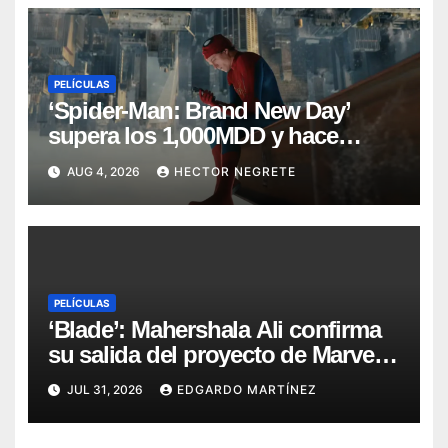
PELÍCULAS
‘Spider-Man: Brand New Day’
supera los 1,000MDD y hace
historia en taquilla
AUG 4, 2026
HECTOR NEGRETE
PELÍCULAS
‘Blade’: Mahershala Ali confirma
su salida del proyecto de Marvel
Studios
JUL 31, 2026
EDGARDO MARTÍNEZ