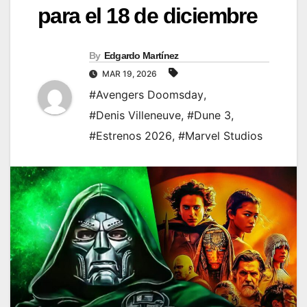
para el 18 de diciembre
By
Edgardo Martínez
MAR 19, 2026
#Avengers Doomsday
,
#Denis Villeneuve
,
#Dune 3
,
#Estrenos 2026
,
#Marvel Studios