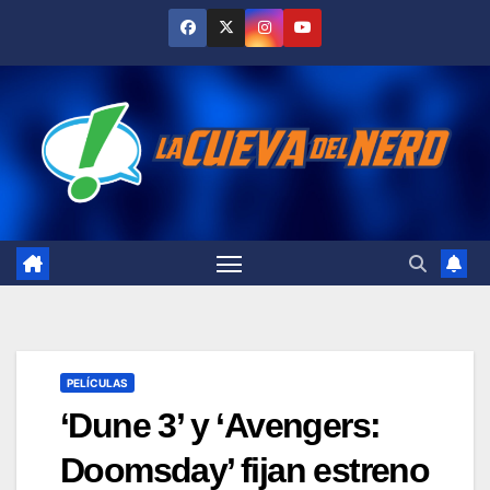
Skip
to
content
PELÍCULAS
‘Dune 3’ y ‘Avengers:
Doomsday’ fijan estreno