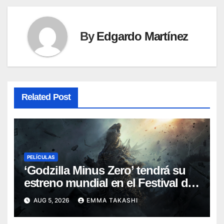
By
Edgardo Martínez
Related Post
PELÍCULAS
‘Godzilla Minus Zero’ tendrá su
estreno mundial en el Festival de
Cine de Nueva York
AUG 5, 2026
EMMA TAKASHI