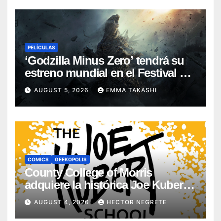
PELÍCULAS
‘Godzilla Minus Zero’ tendrá su
estreno mundial en el Festival de
Cine de Nueva York
AUGUST 5, 2026
EMMA TAKASHI
COMICS
GEEKOPOLIS
County College of Morris
adquiere la histórica Joe Kubert
School
AUGUST 4, 2026
HECTOR NEGRETE