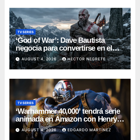
TV SERIES
‘God of War’: Dave Bautista
negocia para convertirse en el
nuevo Kratos de la serie de
AUGUST 4, 2026
HECTOR NEGRETE
Amazon
TV SERIES
‘Warhammer 40,000’ tendrá serie
animada en Amazon con Henry
Cavill como productor
AUGUST 4, 2026
EDGARDO MARTÍNEZ