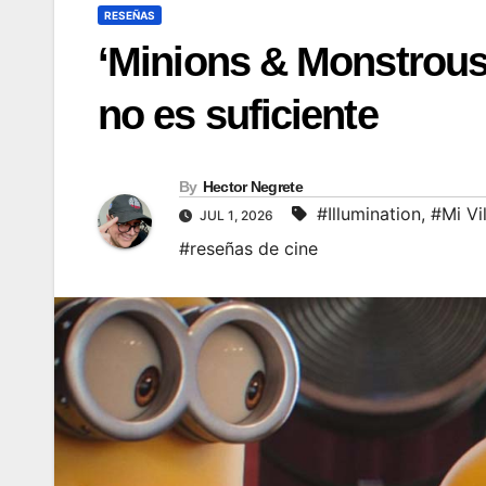
RESEÑAS
‘Minions & Monstrous’
no es suficiente
By
Hector Negrete
#Illumination
,
#Mi Vi
JUL 1, 2026
#reseñas de cine