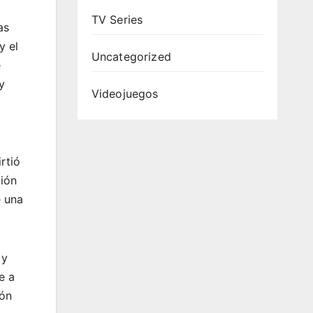
TV Series
as
y el
Uncategorized
e
y
Videojuegos
rtió
ción
e una
 y
e a
zón