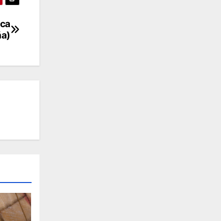
nca
ña)