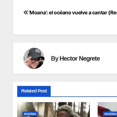
‘Moana’: el océano vuelve a cantar (R
Post
navigation
By
Hector Negrete
Related Post
RESEÑAS
RESEÑAS