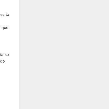
sulta
unque
ia se
ido