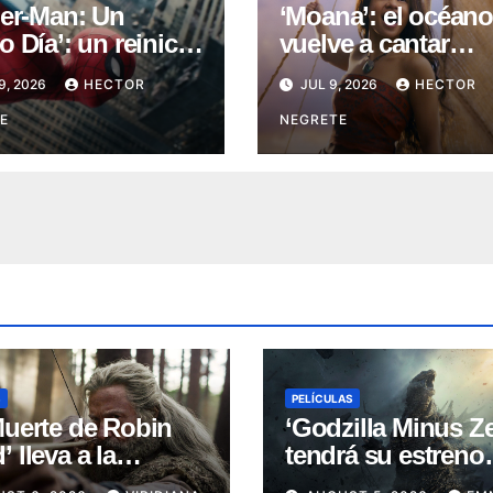
der-Man: Un
‘Moana’: el océan
 Día’: un reinicio
vuelve a cantar
cioso que pierde
(Reseña)
9, 2026
HECTOR
JUL 9, 2026
HECTOR
umbo (Reseña)
E
NEGRETE
S
PELÍCULAS
Muerte de Robin
‘Godzilla Minus Ze
 lleva a la
tendrá su estreno
nda a su capítulo
mundial en el Fest