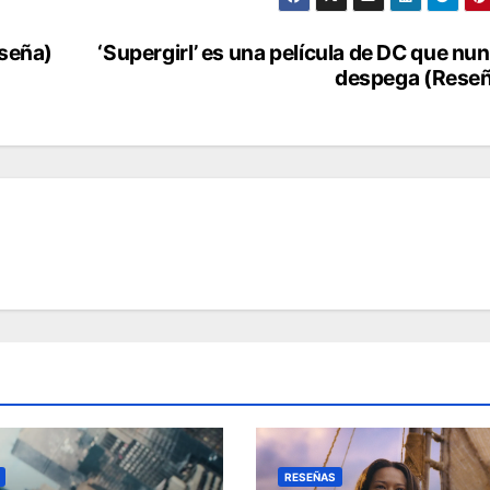
eseña)
‘Supergirl’ es una película de DC que nu
despega (Rese
RESEÑAS