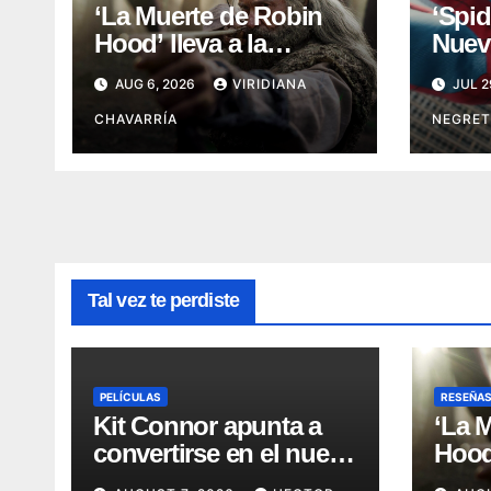
‘La Muerte de Robin
‘Spi
Hood’ lleva a la
Nuevo
leyenda a su capítulo
ambi
AUG 6, 2026
VIRIDIANA
JUL 2
más oscuro (Reseña)
el r
CHAVARRÍA
NEGRET
Tal vez te perdiste
PELÍCULAS
RESEÑA
Kit Connor apunta a
‘La 
convertirse en el nuevo
Hood’
Cyclops del Universo
leye