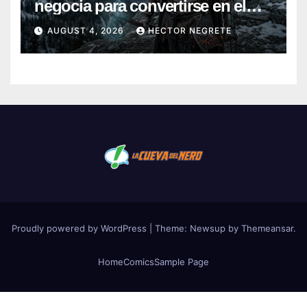
negocia para convertirse en el
nuevo Kratos de la serie de
AUGUST 4, 2026
HECTOR NEGRETE
Amazon
Proudly powered by WordPress
|
Theme:
Newsup
by
Themeansar
.
Home
Comics
Sample Page