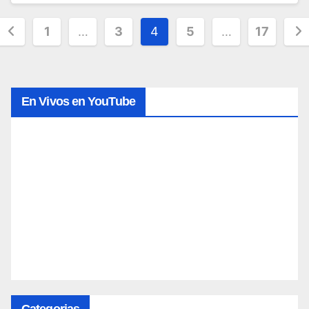
Posts
1
…
3
4
5
…
17
pagination
En Vivos en YouTube