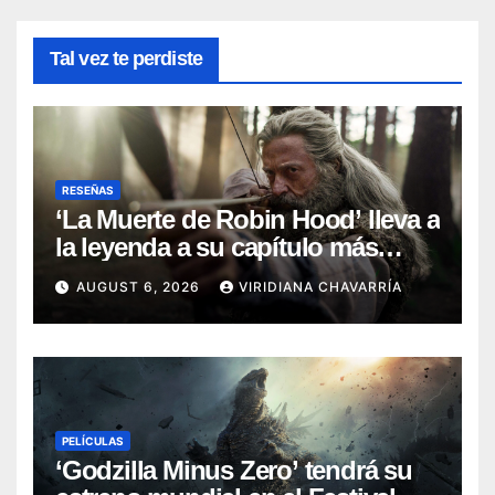
Tal vez te perdiste
RESEÑAS
‘La Muerte de Robin Hood’ lleva a
la leyenda a su capítulo más
oscuro (Reseña)
AUGUST 6, 2026
VIRIDIANA CHAVARRÍA
PELÍCULAS
‘Godzilla Minus Zero’ tendrá su