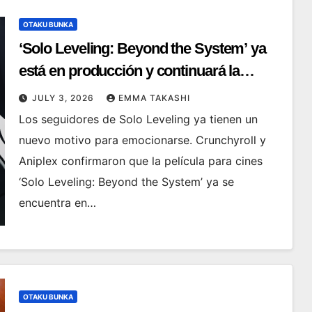
OTAKU BUNKA
‘Solo Leveling: Beyond the System’ ya
está en producción y continuará la
historia del exitoso anime
JULY 3, 2026
EMMA TAKASHI
Los seguidores de Solo Leveling ya tienen un
nuevo motivo para emocionarse. Crunchyroll y
Aniplex confirmaron que la película para cines
‘Solo Leveling: Beyond the System’ ya se
encuentra en…
OTAKU BUNKA