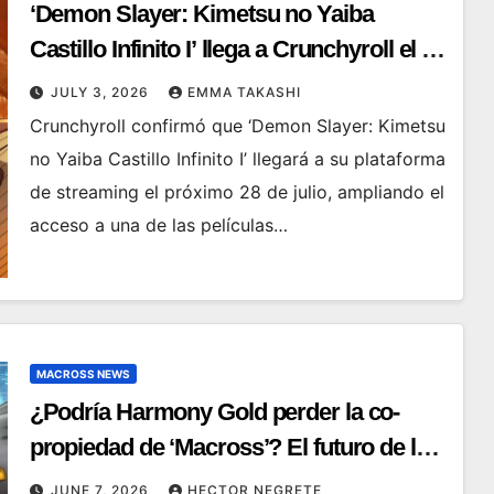
‘Demon Slayer: Kimetsu no Yaiba
Castillo Infinito I’ llega a Crunchyroll el 28
de julio
JULY 3, 2026
EMMA TAKASHI
Crunchyroll confirmó que ‘Demon Slayer: Kimetsu
no Yaiba Castillo Infinito I’ llegará a su plataforma
de streaming el próximo 28 de julio, ampliando el
acceso a una de las películas…
MACROSS NEWS
¿Podría Harmony Gold perder la co-
propiedad de ‘Macross’? El futuro de la
franquicia y su acuerdo internacional
JUNE 7, 2026
HECTOR NEGRETE