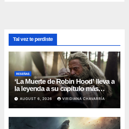
Tal vez te perdiste
RESEÑAS
‘La Muerte de Robin Hood’ lleva a
la leyenda a su capítulo más
oscuro (Reseña)
AUGUST 6, 2026
VIRIDIANA CHAVARRÍA