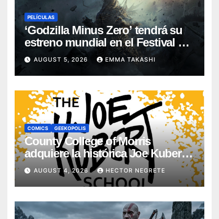
PELÍCULAS
‘Godzilla Minus Zero’ tendrá su
estreno mundial en el Festival de
Cine de Nueva York
AUGUST 5, 2026
EMMA TAKASHI
COMICS
GEEKOPOLIS
County College of Morris
adquiere la histórica Joe Kubert
School
AUGUST 4, 2026
HECTOR NEGRETE