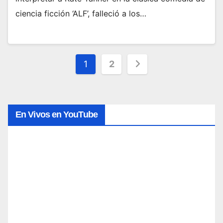
ciencia ficción ‘ALF’, falleció a los…
Posts
1
2
pagination
En Vivos en YouTube