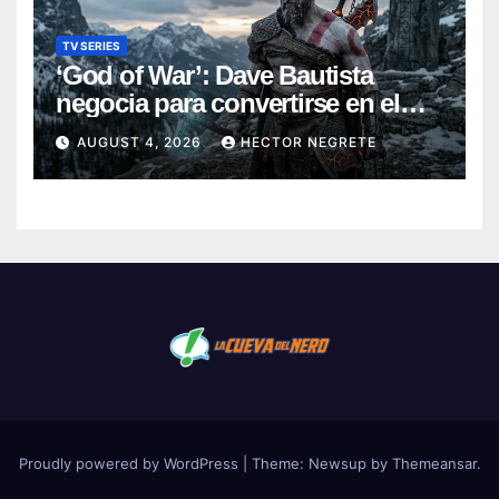
TV SERIES
‘God of War’: Dave Bautista
negocia para convertirse en el
nuevo Kratos de la serie de
AUGUST 4, 2026
HECTOR NEGRETE
Amazon
Proudly powered by WordPress
|
Theme:
Newsup
by
Themeansar
.