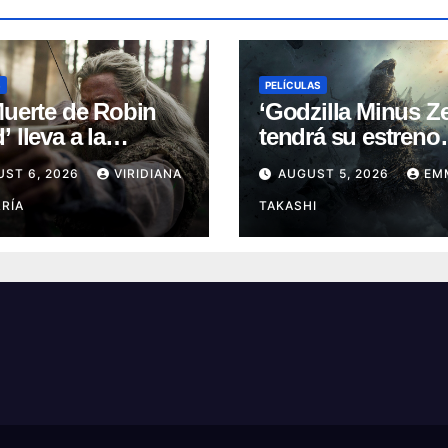
S
PELÍCULAS
Muerte de Robin
‘Godzilla Minus Ze
 lleva a la
tendrá su estreno
nda a su capítulo
mundial en el Fest
UST 6, 2026
VIRIDIANA
AUGUST 5, 2026
EM
oscuro (Reseña)
de Cine de Nueva 
RÍA
TAKASHI