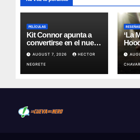
PELÍCULAS
RESEÑA
Kit Connor apunta a
‘La 
convertirse en el nuevo
Hood’
Cyclops del Universo
leye
AUGUST 7, 2026
HECTOR
AUG
Marvel
más 
NEGRETE
CHAVAR