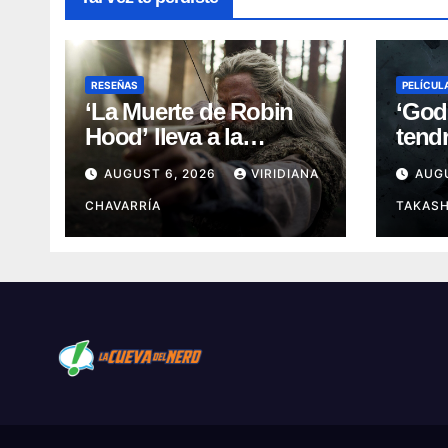
RESEÑAS
PELÍCUL
‘La Muerte de Robin
‘God
Hood’ lleva a la
tend
leyenda a su capítulo
mundi
AUGUST 6, 2026
VIRIDIANA
AUGU
más oscuro (Reseña)
de C
CHAVARRÍA
TAKASH