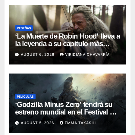
RESEÑAS
‘La Muerte de Robin Hood’ lleva a
la leyenda a su capítulo más
oscuro (Reseña)
AUGUST 6, 2026
VIRIDIANA CHAVARRÍA
PELÍCULAS
‘Godzilla Minus Zero’ tendrá su
estreno mundial en el Festival de
Cine de Nueva York
AUGUST 5, 2026
EMMA TAKASHI