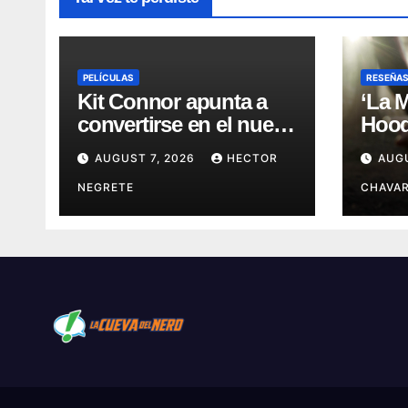
PELÍCULAS
RESEÑA
Kit Connor apunta a
‘La 
convertirse en el nuevo
Hood’
Cyclops del Universo
leye
AUGUST 7, 2026
HECTOR
AUG
Marvel
más 
NEGRETE
CHAVAR