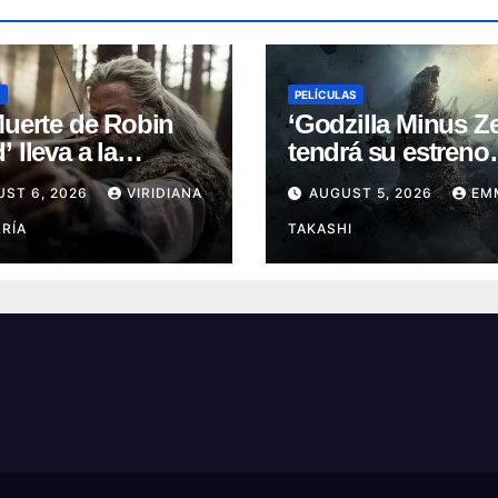
S
PELÍCULAS
Muerte de Robin
‘Godzilla Minus Ze
 lleva a la
tendrá su estreno
nda a su capítulo
mundial en el Fest
UST 6, 2026
VIRIDIANA
AUGUST 5, 2026
EM
oscuro (Reseña)
de Cine de Nueva 
RÍA
TAKASHI