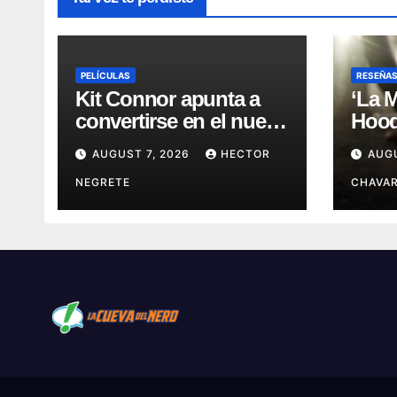
PELÍCULAS
RESEÑA
Kit Connor apunta a
‘La 
convertirse en el nuevo
Hood’
Cyclops del Universo
leye
AUGUST 7, 2026
HECTOR
AUG
Marvel
más 
NEGRETE
CHAVAR