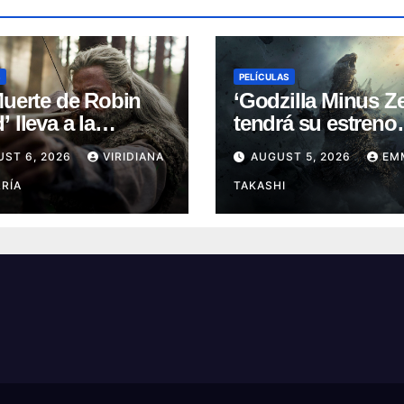
S
PELÍCULAS
Muerte de Robin
‘Godzilla Minus Ze
 lleva a la
tendrá su estreno
nda a su capítulo
mundial en el Fest
UST 6, 2026
VIRIDIANA
AUGUST 5, 2026
EM
oscuro (Reseña)
de Cine de Nueva 
RÍA
TAKASHI