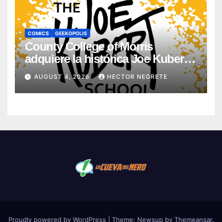
COMICS
GEEKOPOLIS
County College of Morris
adquiere la histórica Joe Kubert
School
AUGUST 4, 2026
HECTOR NEGRETE
Proudly powered by WordPress
|
Theme:
Newsup
by
Themeansar
.