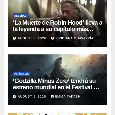
RESEÑAS
‘La Muerte de Robin Hood’ lleva a
la leyenda a su capítulo más
oscuro (Reseña)
AUGUST 6, 2026
VIRIDIANA CHAVARRÍA
PELÍCULAS
‘Godzilla Minus Zero’ tendrá su
estreno mundial en el Festival de
Cine de Nueva York
AUGUST 5, 2026
EMMA TAKASHI