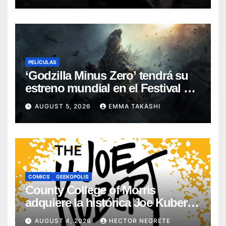
PELÍCULAS
‘Godzilla Minus Zero’ tendrá su
estreno mundial en el Festival de
Cine de Nueva York
AUGUST 5, 2026
EMMA TAKASHI
COMICS
GEEKOPOLIS
County College of Morris
adquiere la histórica Joe Kubert
School
AUGUST 4, 2026
HECTOR NEGRETE