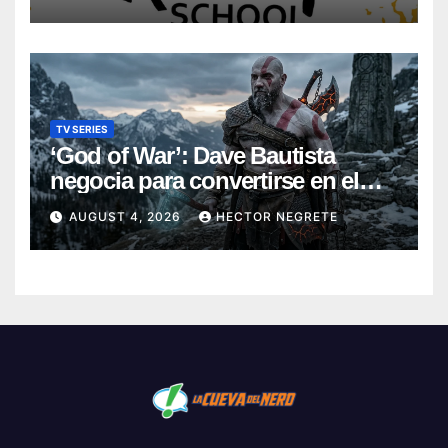
TV SERIES
‘God of War’: Dave Bautista
negocia para convertirse en el
nuevo Kratos de la serie de
AUGUST 4, 2026
HECTOR NEGRETE
Amazon