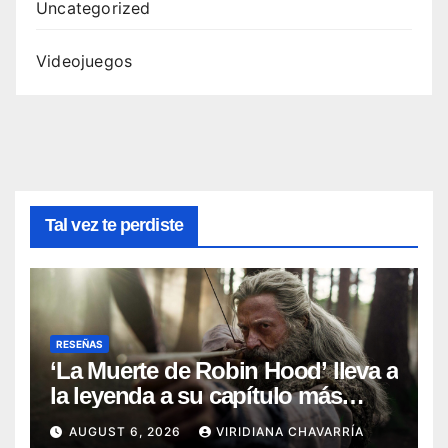
Uncategorized
Videojuegos
Tal vez te perdiste
RESEÑAS
‘La Muerte de Robin Hood’ lleva a
la leyenda a su capítulo más
oscuro (Reseña)
AUGUST 6, 2026
VIRIDIANA CHAVARRÍA