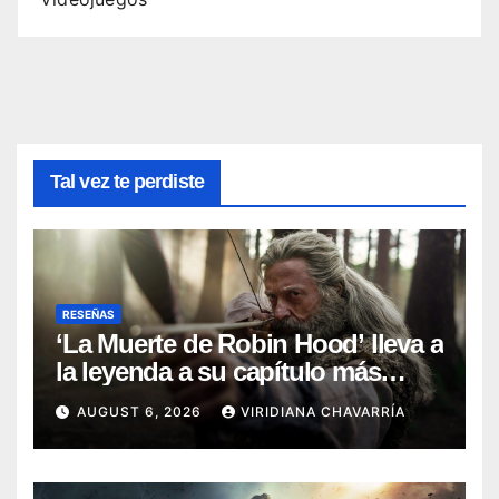
Tal vez te perdiste
RESEÑAS
‘La Muerte de Robin Hood’ lleva a
la leyenda a su capítulo más
oscuro (Reseña)
AUGUST 6, 2026
VIRIDIANA CHAVARRÍA