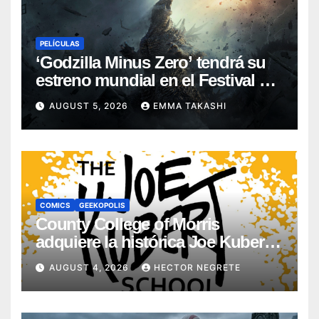
PELÍCULAS
‘Godzilla Minus Zero’ tendrá su
estreno mundial en el Festival de
Cine de Nueva York
AUGUST 5, 2026
EMMA TAKASHI
COMICS
GEEKOPOLIS
County College of Morris
adquiere la histórica Joe Kubert
School
AUGUST 4, 2026
HECTOR NEGRETE