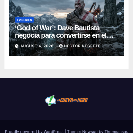
TV SERIES
‘God of War’: Dave Bautista
negocia para convertirse en el
nuevo Kratos de la serie de
AUGUST 4, 2026
HECTOR NEGRETE
Amazon
Proudly powered by WordPress
|
Theme:
Newsup
by
Themeansar
.