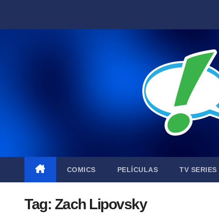
Skip
to
content
COMICS
PELÍCULAS
TV SERIES
Tag:
Zach Lipovsky