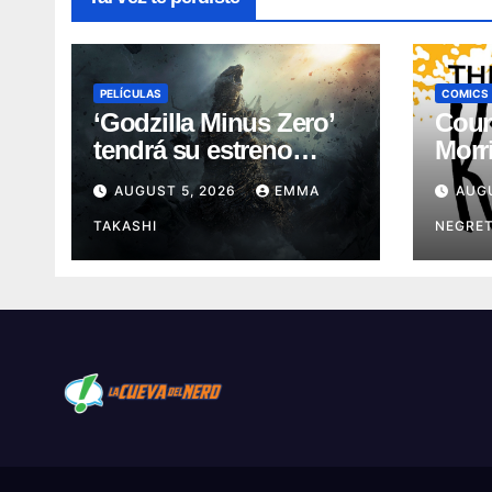
PELÍCULAS
COMICS
‘Godzilla Minus Zero’
Coun
tendrá su estreno
Morri
mundial en el Festival
histó
AUGUST 5, 2026
EMMA
AUG
de Cine de Nueva York
Scho
TAKASHI
NEGRE