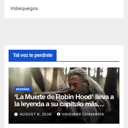
Videojuegos
Tal vez te perdiste
RESEÑAS
‘La Muerte de Robin Hood’ lleva a
la leyenda a su capítulo más
oscuro (Reseña)
AUGUST 6, 2026
VIRIDIANA CHAVARRÍA