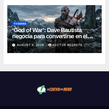
TV SERIES
‘God of War’: Dave Bautista
negocia para convertirse en el
nuevo Kratos de la serie de
AUGUST 4, 2026
HECTOR NEGRETE
Amazon