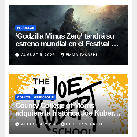
PELÍCULAS
‘Godzilla Minus Zero’ tendrá su
estreno mundial en el Festival de
Cine de Nueva York
AUGUST 5, 2026
EMMA TAKASHI
COMICS
GEEKOPOLIS
County College of Morris
adquiere la histórica Joe Kubert
School
AUGUST 4, 2026
HECTOR NEGRETE