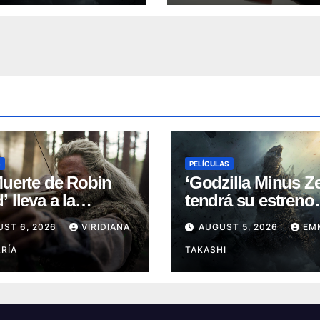
S
PELÍCULAS
Muerte de Robin
‘Godzilla Minus Ze
 lleva a la
tendrá su estreno
nda a su capítulo
mundial en el Fest
UST 6, 2026
VIRIDIANA
AUGUST 5, 2026
EM
oscuro (Reseña)
de Cine de Nueva 
RÍA
TAKASHI