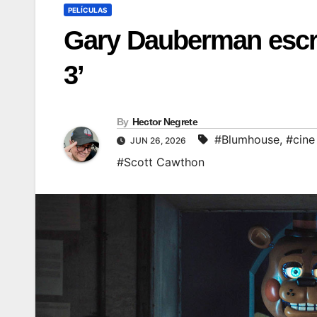
PELÍCULAS
Gary Dauberman escrib
3’
By
Hector Negrete
#Blumhouse
,
#cine
JUN 26, 2026
#Scott Cawthon