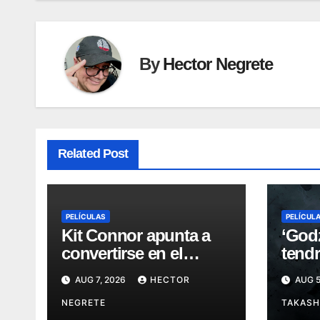
By
Hector Negrete
Related Post
PELÍCULAS
PELÍCUL
Kit Connor apunta a
‘Godz
convertirse en el
tendr
nuevo Cyclops del
mundi
AUG 7, 2026
HECTOR
AUG 5
Universo Marvel
de C
NEGRETE
TAKASH