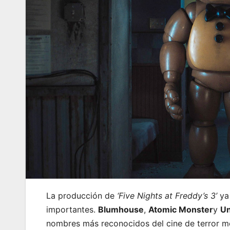
La producción de
‘Five Nights at Freddy’s 3’
ya 
importantes.
Blumhouse
,
Atomic Monster
y
Un
nombres más reconocidos del cine de terror mod