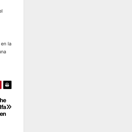
el
 en la
una
the
lfa
en