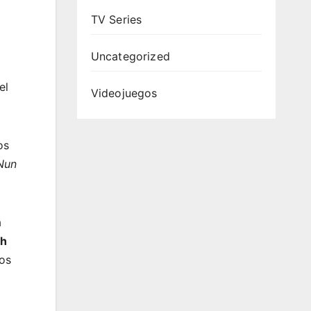
TV Series
Uncategorized
el
Videojuegos
os
Nun
a
sh
los