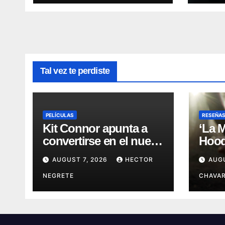
Tal vez te perdiste
PELÍCULAS
RESEÑA
Kit Connor apunta a
‘La 
convertirse en el nuevo
Hood’
Cyclops del Universo
leye
AUGUST 7, 2026
HECTOR
AUG
Marvel
más 
NEGRETE
CHAVAR