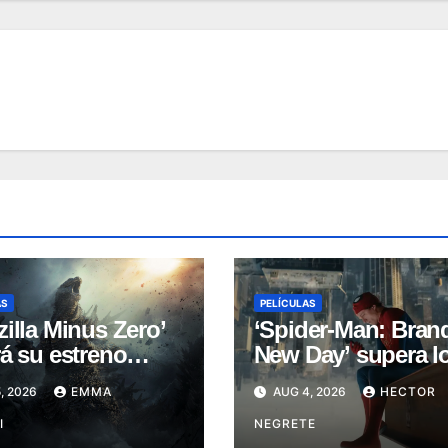
AS
PELÍCULAS
illa Minus Zero’
‘Spider-Man: Bran
á su estreno
New Day’ supera l
al en el Festival
1,000MDD y hace
, 2026
EMMA
AUG 4, 2026
HECTOR
ine de Nueva York
historia en taquilla
I
NEGRETE