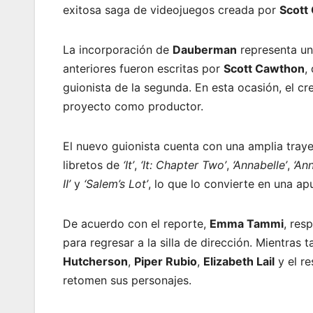
exitosa saga de videojuegos creada por
Scott
La incorporación de
Dauberman
representa un 
anteriores fueron escritas por
Scott Cawthon
,
guionista de la segunda. En esta ocasión, el c
proyecto como productor.
El nuevo guionista cuenta con una amplia trayec
libretos de
‘It’
,
‘It: Chapter Two’
,
‘Annabelle’
,
‘An
II’
y
‘Salem’s Lot’
, lo que lo convierte en una ap
De acuerdo con el reporte,
Emma Tammi
, res
para regresar a la silla de dirección. Mientras
Hutcherson
,
Piper Rubio
,
Elizabeth Lail
y el re
retomen sus personajes.