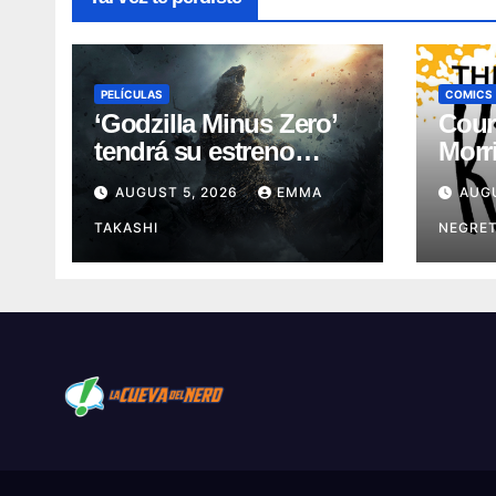
PELÍCULAS
COMICS
‘Godzilla Minus Zero’
Coun
tendrá su estreno
Morri
mundial en el Festival
histó
AUGUST 5, 2026
EMMA
AUG
de Cine de Nueva York
Scho
TAKASHI
NEGRE