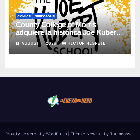
COMICS
GEEKOPOLIS
County College of Morris
adquiere la histórica Joe Kubert
School
AUGUST 4, 2026
HECTOR NEGRETE
Proudly powered by WordPress
|
Theme:
Newsup
by
Themeansar
.