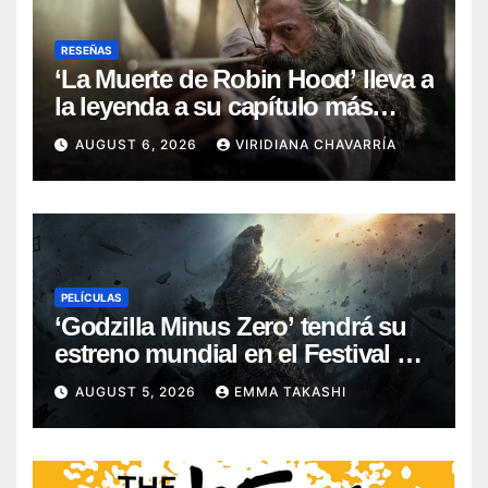
RESEÑAS
‘La Muerte de Robin Hood’ lleva a
la leyenda a su capítulo más
oscuro (Reseña)
AUGUST 6, 2026
VIRIDIANA CHAVARRÍA
PELÍCULAS
‘Godzilla Minus Zero’ tendrá su
estreno mundial en el Festival de
Cine de Nueva York
AUGUST 5, 2026
EMMA TAKASHI